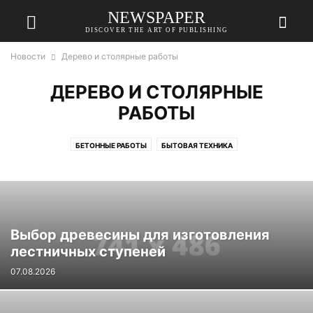
NEWSPAPER
DISCOVER THE ART OF PUBLISHING
Новости
Дерево и столярные работы
ДЕРЕВО И СТОЛЯРНЫЕ
РАБОТЫ
БЕТОННЫЕ РАБОТЫ
БЫТОВАЯ ТЕХНИКА
ДЕРЕВО И СТОЛЯРНЫЕ РАБОТЫ
ДИЗАЙН ИНТЕРЬЕРА
ИНСТРУМЕНТЫ И ОБОРУДОВАНИЕ
КРОВЛЯ
ЛАНДШАФТНЫЙ ДИЗАЙН И ЗЕМЛЯНЫЕ РАБОТЫ
МЕБЕЛЬ
НЕДВИЖИМОСТЬ
РАЗЛИЧНЫЕ УСЛУГИ
РЕМОНТ
САНТЕХНИКА
Выбор древесины для изготовления
СТРОИТЕЛЬНЫЕ И ОТДЕЛОЧНЫЕ МАТЕРИАЛЫ
ФАСАД
лестничных ступеней
07.08.2026