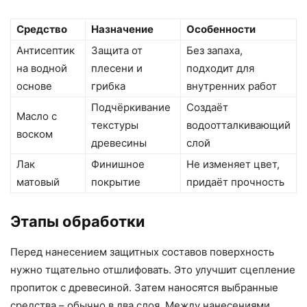
Средство
Назначение
Особенности
Антисептик
Защита от
Без запаха,
на водной
плесени и
подходит для
основе
грибка
внутренних работ
Подчёркивание
Создаёт
Масло с
текстуры
водоотталкивающий
воском
древесины
слой
Лак
Финишное
Не изменяет цвет,
матовый
покрытие
придаёт прочность
Этапы обработки
Перед нанесением защитных составов поверхность
нужно тщательно отшлифовать. Это улучшит сцепление
пропиток с древесиной. Затем наносятся выбранные
средства – обычно в два слоя. Между нанесениями