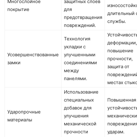
Многослойное
защитных слоев
износостойк
покрытие
для
длительный 
предотвращения
службы.
повреждений.
Устойчивость
Технология
деформации,
укладки с
повышение
Усовершенствованные
улучшенными
прочности,
замки
соединениями
защита от
между
повреждений
панелями.
местах стыко
Использование
специальных
Повышенная
добавок для
устойчивость
Ударопрочные
улучшения
механическ
материалы
механической
повреждени
прочности
ударам.