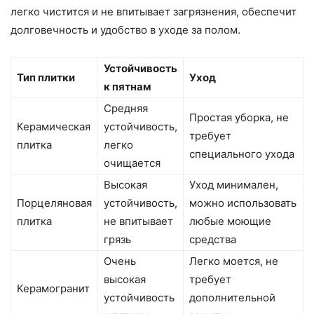
легко чистится и не впитывает загрязнения, обеспечит
долговечность и удобство в уходе за полом.
Устойчивость
Тип плитки
Уход
к пятнам
Средняя
Простая уборка, не
Керамическая
устойчивость,
требует
плитка
легко
специального ухода
очищается
Высокая
Уход минимален,
Порцеляновая
устойчивость,
можно использовать
плитка
не впитывает
любые моющие
грязь
средства
Очень
Легко моется, не
высокая
требует
Керамогранит
устойчивость
дополнительной