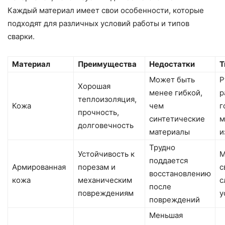
Каждый материал имеет свои особенности, которые
подходят для различных условий работы и типов
сварки.
Материал
Преимущества
Недостатки
Т
Может быть
Р
Хорошая
менее гибкой,
р
теплоизоляция,
Кожа
чем
г
прочность,
синтетические
м
долговечность
материалы
и
Трудно
Устойчивость к
М
поддается
Армированная
порезам и
с
восстановлению
кожа
механическим
с
после
повреждениям
у
повреждений
Меньшая