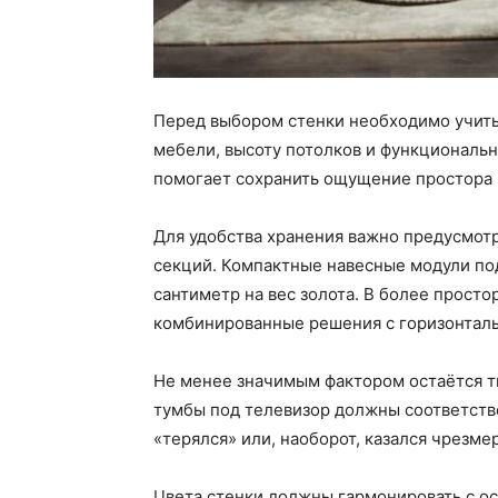
Перед выбором стенки необходимо учитыв
мебели, высоту потолков и функциональ
помогает сохранить ощущение простора 
Для удобства хранения важно предусмот
секций. Компактные навесные модули по
сантиметр на вес золота. В более прост
комбинированные решения с горизонтал
Не менее значимым фактором остаётся тв
тумбы под телевизор должны соответство
«терялся» или, наоборот, казался чрезм
Цвета стенки должны гармонировать с ос