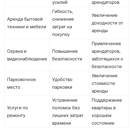
усилий
арендаторов
Гибкость,
Увеличение
Аренда бытовой
снижение
доходности от
техники и мебели
затрат на
аренды
покупку
Привлечение
Охрана и
Повышение
арендаторов,
видеонаблюдение
безопасности
заботящихся о
безопасности
Увеличение
Парковочное
Удобство
стоимости
место
парковки
аренды
Устранение
Поддержание
Услуги по
поломок без
квартиры в
ремонту
лишних затрат
хорошем
времени
состоянии