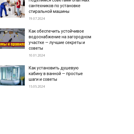
Поделимся советами опытных
сантехников по установке
стиральной машины
19.07.2024
Как обеспечить устойчивое
водоснабжение на загородном
участке — лучшие секреты и
советы
10.01.2024
Как установить душевую
кабину в ванной — простые
шаги и советы
15.05.2024