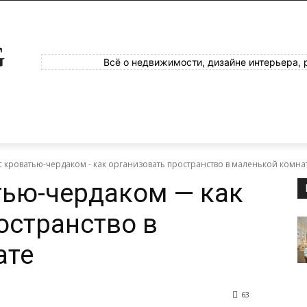
G
Всё о недвижимости, дизайне интерьера, 
с кроватью-чердаком - как организовать пространство в маленькой комна
тью-чердаком — как
остранство в
ате
63