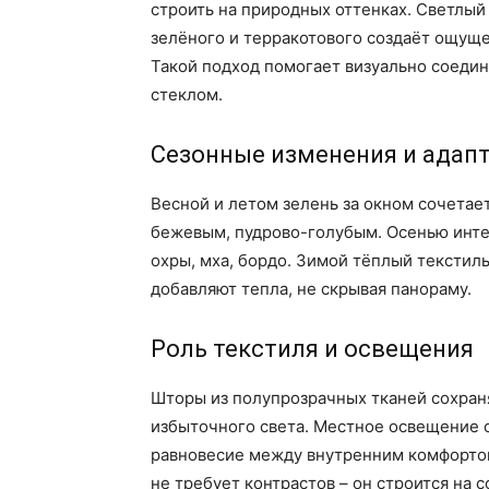
строить на природных оттенках. Светлый
зелёного и терракотового создаёт ощущ
Такой подход помогает визуально соедини
стеклом.
Сезонные изменения и адап
Весной и летом зелень за окном сочетае
бежевым, пудрово-голубым. Осенью инте
охры, мха, бордо. Зимой тёплый текстил
добавляют тепла, не скрывая панораму.
Роль текстиля и освещения
Шторы из полупрозрачных тканей сохра
избыточного света. Местное освещение 
равновесие между внутренним комфортом
не требует контрастов – он строится на со