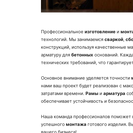
Профессиональное
изготовление
и
монт
технологий. Мы занимаемся
сваркой
,
сб
конструкций, используя качественные м
арматуру для
бетонных
оснований. Кажда
технических требований, что гарантируе
Основное внимание уделяется точности
нами ваш проект будет реализован с ма
затратами времени.
Рамы
и
арматура
соб
обеспечивает устойчивость и безопаснос
Наша команда профессионалов поможет в
успешного
монтажа
готового изделия. 
вашего бизнеса!