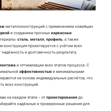
аж
металлоконструкций с применением новейших
оркой
и созданием прочных
каркасных
атериалы:
сталь
,
металл
,
профиль
, а также
я конструкция проектируется с учётом всех
т надёжность и долговечность результата.
монтажа
и оптимизации всех этапов процесса. С
ксимальной
эффективностью
и минимальными
ираются на основе индивидуальных расчётов, что
ть всех конструкций.
ам на каждом этапе – от
проектирования
до
Выбирайте надёжные и проверенные решения для