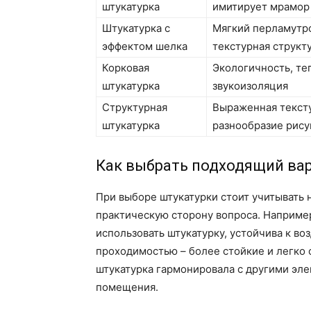
штукатурка
имитирует мрамор
Штукатурка с
Мягкий перламутр
эффектом шелка
текстурная структ
Корковая
Экологичность, те
штукатурка
звукоизоляция
Структурная
Выраженная тексту
штукатурка
разнообразие рису
Как выбрать подходящий ва
При выборе штукатурки стоит учитывать 
практическую сторону вопроса. Наприме
использовать штукатурку, устойчива к во
проходимостью – более стойкие и легко
штукатурка гармонировала с другими эл
помещения.