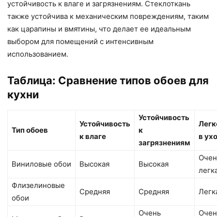
устойчивость к влаге и загрязнениям. Стеклоткань
также устойчива к механическим повреждениям, таким
как царапины и вмятины, что делает ее идеальным
выбором для помещений с интенсивным
использованием.
Таблица: Сравнение типов обоев для
кухни
Устойчивость
Устойчивость
Легк
Тип обоев
к
к влаге
в ух
загрязнениям
Очен
Виниловые обои
Высокая
Высокая
легк
Флизелиновые
Средняя
Средняя
Легк
обои
Очень
Очен