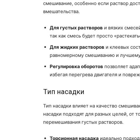
смешивание, особенно если раствор дос
вмешательства.
Для густых растворов
и вязких смесе
так как смесь будет просто «растекат
Для жидких растворов
и клеевых сос
равномерному смешиванию и лучшему
Регулировка оборотов
позволяет адап
избегая перегрева двигателя и повре
Тип насадки
Тип насадки влияет на качество смешива
насадки подходят для разных целей, от 
перемешивания густых растворов.
Торсионная насадка
идеально подходи