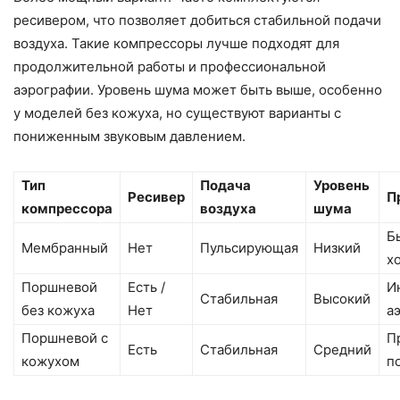
ресивером, что позволяет добиться стабильной подачи
воздуха. Такие компрессоры лучше подходят для
продолжительной работы и профессиональной
аэрографии. Уровень шума может быть выше, особенно
у моделей без кожуха, но существуют варианты с
пониженным звуковым давлением.
Тип
Подача
Уровень
Ресивер
П
компрессора
воздуха
шума
Б
Мембранный
Нет
Пульсирующая
Низкий
х
Поршневой
Есть /
И
Стабильная
Высокий
без кожуха
Нет
а
Поршневой с
П
Есть
Стабильная
Средний
кожухом
п