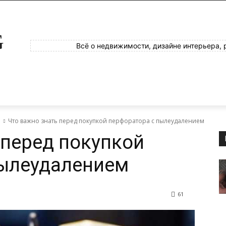
G
Всё о недвижимости, дизайне интерьера, 
е
Что важно знать перед покупкой перфоратора с пылеудалением
 перед покупкой
пылеудалением
61