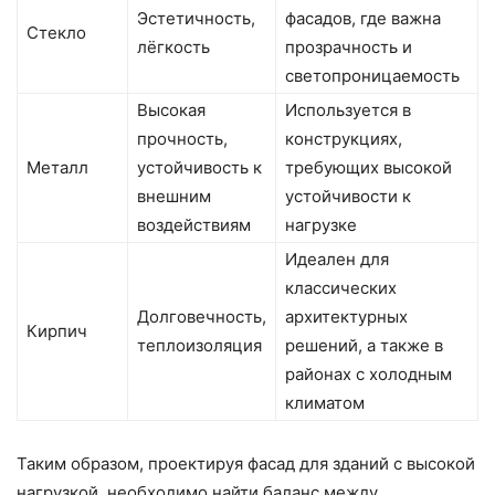
Эстетичность,
фасадов, где важна
Стекло
лёгкость
прозрачность и
светопроницаемость
Высокая
Используется в
прочность,
конструкциях,
Металл
устойчивость к
требующих высокой
внешним
устойчивости к
воздействиям
нагрузке
Идеален для
классических
Долговечность,
архитектурных
Кирпич
теплоизоляция
решений, а также в
районах с холодным
климатом
Таким образом, проектируя фасад для зданий с высокой
нагрузкой, необходимо найти баланс между