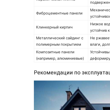
подвержен
Механическ
Фиброцементные панели
устойчиво
Низкое во
Клинкерный кирпич
устойчив 
Металлический сайдинг с
Не ржавее
полимерным покрытием
влаги, дол
Композитные панели
Устойчивы
(например, алюминиевые)
деформиру
Рекомендации по эксплуата