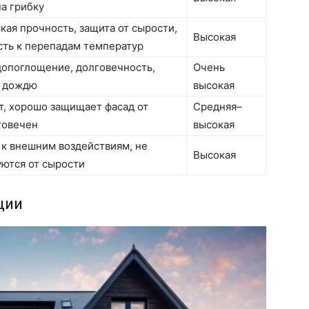
а грибку
ая прочность, защита от сырости,
Высокая
сть к перепадам температур
допоглощение, долговечность,
Очень
к дождю
высокая
т, хорошо защищает фасад от
Средняя–
говечен
высокая
 к внешним воздействиям, не
Высокая
ются от сырости
ции