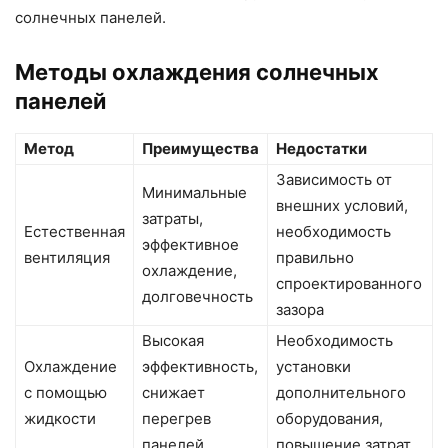
солнечных панелей.
Методы охлаждения солнечных
панелей
Метод
Преимущества
Недостатки
Зависимость от
Минимальные
внешних условий,
затраты,
Естественная
необходимость
эффективное
вентиляция
правильно
охлаждение,
спроектированного
долговечность
зазора
Высокая
Необходимость
Охлаждение
эффективность,
установки
с помощью
снижает
дополнительного
жидкости
перегрев
оборудования,
панелей
повышение затрат