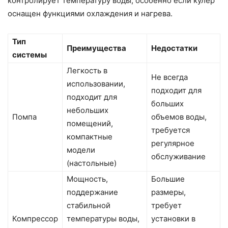
контролирует температуру воды, особенно если кулер
оснащен функциями охлаждения и нагрева.
Тип
Преимущества
Недостатки
системы
Легкость в
Не всегда
использовании,
подходит для
подходит для
больших
небольших
Помпа
объемов воды,
помещений,
требуется
компактные
регулярное
модели
обслуживание
(настольные)
Мощность,
Большие
поддержание
размеры,
стабильной
требует
Компрессор
температуры воды,
установки в