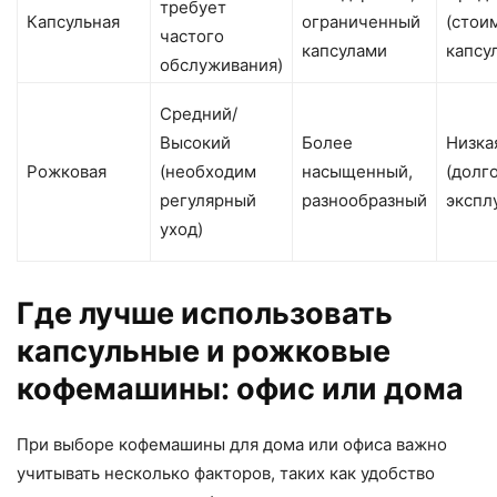
требует
Капсульная
ограниченный
(стои
частого
капсулами
капсу
обслуживания)
Средний/
Высокий
Более
Низка
Рожковая
(необходим
насыщенный,
(долг
регулярный
разнообразный
экспл
уход)
Где лучше использовать
капсульные и рожковые
кофемашины: офис или дома
При выборе кофемашины для дома или офиса важно
учитывать несколько факторов, таких как удобство