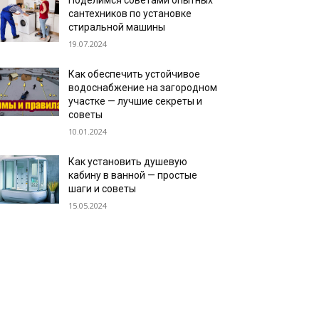
Поделимся советами опытных
сантехников по установке
стиральной машины
19.07.2024
Как обеспечить устойчивое
водоснабжение на загородном
участке — лучшие секреты и
советы
10.01.2024
Как установить душевую
кабину в ванной — простые
шаги и советы
15.05.2024