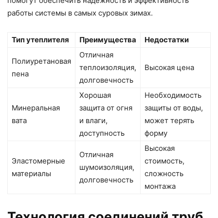
помогут обеспечить надежность и эффективность
работы системы в самых суровых зимах.
Тип утеплителя
Преимущества
Недостатки
Отличная
Полиуретановая
теплоизоляция,
Высокая цена
пена
долговечность
Хорошая
Необходимость
Минеральная
защита от огня
защиты от воды,
вата
и влаги,
может терять
доступность
форму
Высокая
Отличная
Эластомерные
стоимость,
шумоизоляция,
материалы
сложность
долговечность
монтажа
Технология соединений труб