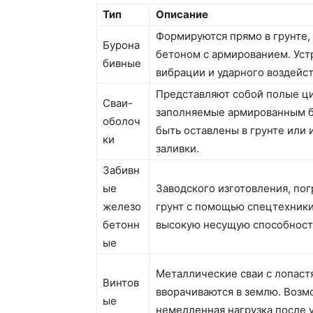
Тип
Описание
Формируются прямо в грунте,
Бурона
бетоном с армированием. Уст
бивные
вибрации и ударного воздейст
Представляют собой полые ц
Сваи-
заполняемые армированным б
оболоч
быть оставлены в грунте или
ки
заливки.
Забивн
ые
Заводского изготовления, по
железо
грунт с помощью спецтехник
бетонн
высокую несущую способност
ые
Металлические сваи с лопаст
Винтов
вворачиваются в землю. Возм
ые
немедленная нагрузка после 