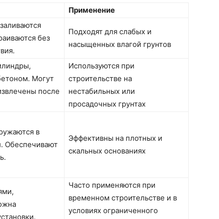
Применение
 заливаются
Подходят для слабых и
раиваются без
насыщенных влагой грунтов
вия.
илиндры,
Используются при
етоном. Могут
строительстве на
 извлечены после
нестабильных или
просадочных грунтах
гружаются в
Эффективны на плотных и
и. Обеспечивают
скальных основаниях
ь.
Часто применяются при
ями,
временном строительстве и в
ожна
условиях ограниченного
установки.