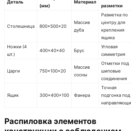
Деталь
Материал
(мм)
разметки
Разметка по
Массив
центру для
Столешница
800×500×20
дуба
крепления
ящика
Ножки (4
Угловая
400×40×40
Брус
шт.)
симметрия
Отметки под
Массив
Царги
750×100×20
шиповые
сосны
соединения
Точная
Ящик
300×400×100
Фанера
подгонка под
направляющи
Распиловка элементов