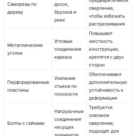
предварительное
Саморезы по
досок,
сверление,
дереву
брусков и
чтобы избежать
реек
растрескивания
Повышают
Угловые
жесткость
Металлические
соединения
конструкции,
уголки
каркаса
крепятся с двух
сторон
Обеспечивают
Усиление
Перфорированные
дополнительную
стыков по
пластины
устойчивость к
плоскости
деформации
Требуется
Нагрузочные
сквозное
соединения
Болты с гайками
сверление,
несущих
подходят для
элементов