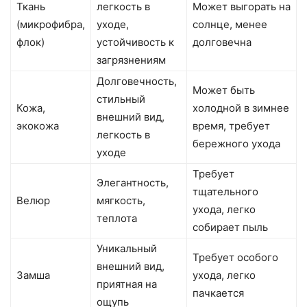
Ткань
легкость в
Может выгорать на
(микрофибра,
уходе,
солнце, менее
флок)
устойчивость к
долговечна
загрязнениям
Долговечность,
Может быть
стильный
Кожа,
холодной в зимнее
внешний вид,
экокожа
время, требует
легкость в
бережного ухода
уходе
Требует
Элегантность,
тщательного
Велюр
мягкость,
ухода, легко
теплота
собирает пыль
Уникальный
Требует особого
внешний вид,
Замша
ухода, легко
приятная на
пачкается
ощупь