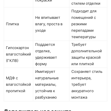
покраски
стилем отделки
Подходит для
Не впитывает
помещений с
Плитка
влагу, проста в
резкими
уходе
перепадами
температуры
Поддается
Требует
Гипсокартон
отделке,
дополнительной
влагостойкий
удерживает
защиты краской
(ГКЛВ)
форму
или плиткой
Имитирует
Сохраняет стиль
МДФ с
натуральные
интерьера,
влагостойкой
материалы,
требует
пропиткой
устойчив к
аккуратного
разбуханию
монтажа