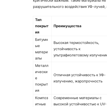
критически важным. Такие материалы не
разрушительного воздействия УФ-лучей, 
Тип
покрыт
Преимущества
ия
Битумн
Высокая термостойкость,
ые
устойчивость к
матери
ультрафиолетовому излучени
алы
Металл
ически
Отличная устойчивость к УФ-
е
излучению, жаропрочность
покрыт
ия
Композ
Современные материалы с
итные
высокой устойчивостью к UV-