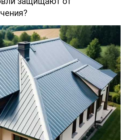
овли защищают от
учения?