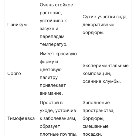
Очень стойкое
растение,
Сухие участки сада,
устойчиво к
Паникум
декоративные
засухе и
бордюры.
перепадам
температур.
Имеет красивую
форму и
Экспериментальные
цветовую
Сорго
композиции,
палитру,
осенние клумбы.
привлекает
внимание.
Простой в
Заполнение
уходе, устойчив
пространства,
Тимофеевка
к заболеваниям,
бордюры,
образует
смешанные
плотные группы.
посадки.