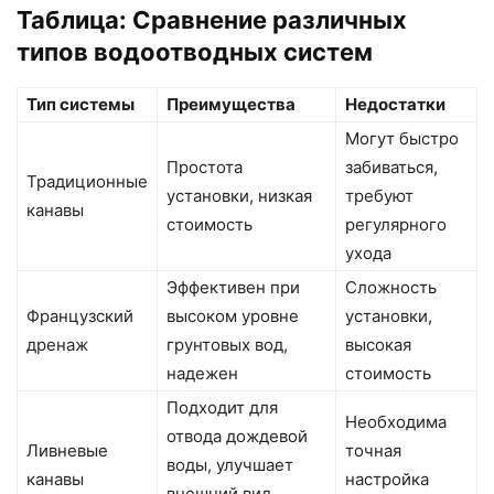
Таблица: Сравнение различных
типов водоотводных систем
Тип системы
Преимущества
Недостатки
Могут быстро
Простота
забиваться,
Традиционные
установки, низкая
требуют
канавы
стоимость
регулярного
ухода
Эффективен при
Сложность
Французский
высоком уровне
установки,
дренаж
грунтовых вод,
высокая
надежен
стоимость
Подходит для
Необходима
отвода дождевой
Ливневые
точная
воды, улучшает
канавы
настройка
внешний вид