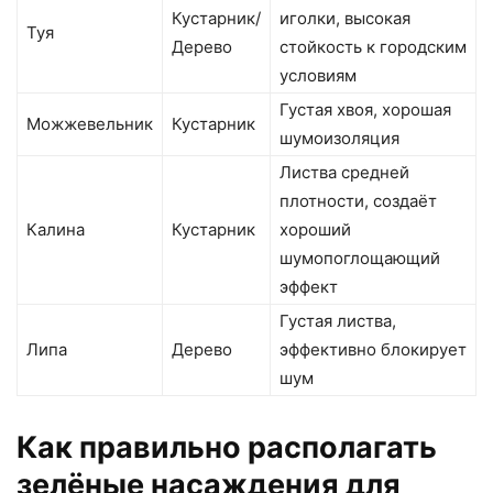
Кустарник/
иголки, высокая
Туя
Дерево
стойкость к городским
условиям
Густая хвоя, хорошая
Можжевельник
Кустарник
шумоизоляция
Листва средней
плотности, создаёт
Калина
Кустарник
хороший
шумопоглощающий
эффект
Густая листва,
Липа
Дерево
эффективно блокирует
шум
Как правильно располагать
зелёные насаждения для