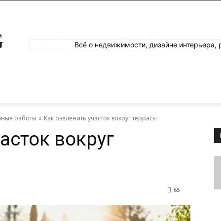
G
Всё о недвижимости, дизайне интерьера, 
яные работы
Как озеленить участок вокруг террасы
асток вокруг
65