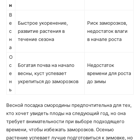
н
В
е
Быстрое укоренение,
Риск заморозков,
с
развитие растения в
недостаток влаги
н
течение сезона
в начале роста
а
О
с
Богатая почва на начало
Недостаток
е
весны, куст успевает
времени для роста
н
укрепиться до заморозков
до зимы
ь
Весной посадка смородины предпочтительна для тех,
кто хочет увидеть плоды на следующий год, но она
требует внимательности при выборе подходящего
времени, чтобы избежать заморозков. Осенью
растение успевает лучше подготовиться к зимовке, но